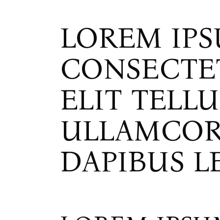
LOREM IPS
CONSECTET
ELIT TELL
ULLAMCORP
DAPIBUS L