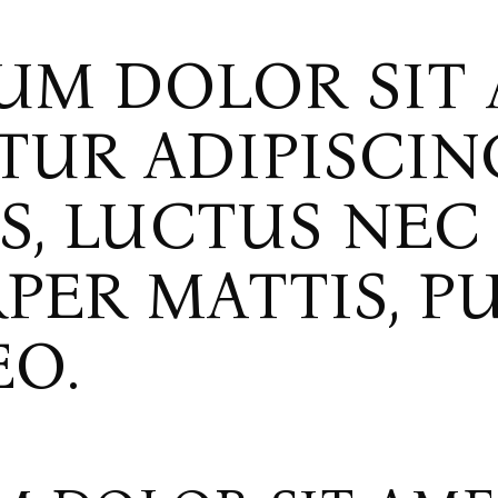
UM DOLOR SIT 
UR ADIPISCING
US, LUCTUS NEC
ER MATTIS, P
EO.