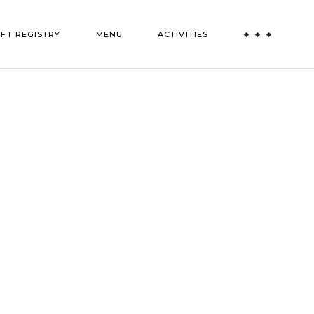
IFT REGISTRY
MENU
ACTIVITIES
Paint and Sip
Truffle Experience
All Activities