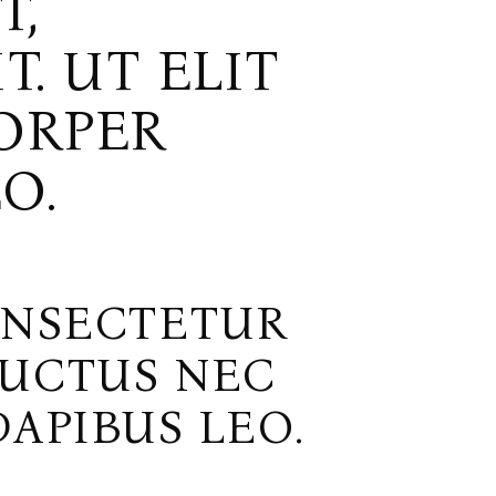
T,
. UT ELIT
ORPER
O.
ONSECTETUR
 LUCTUS NEC
APIBUS LEO.